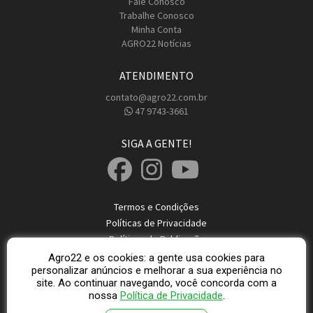
Fale Conosco
Trabalhe Conosco
Minha Conta
AGRO22 Notícias
ATENDIMENTO
contato@agro22.com.br
47 9743-3661
SIGA A GENTE!
Termos e Condições
Políticas de Privacidade
Políticas de Publicação
Dicas de Segurança
Agro22 e os cookies: a gente usa cookies para
personalizar anúncios e melhorar a sua experiência no
site. Ao continuar navegando, você concorda com a
© 2026 Direitos Reservados Agro22
nossa
Política de Privacidade
.
AGRO22 - CNPJ: 37.845.516/0001-47 Localidade: Rio do Sul - SC © 2026 -
agro22.com.br