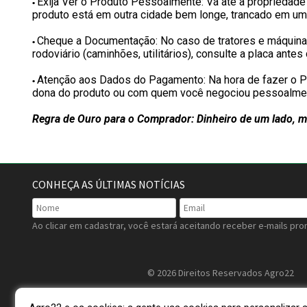
Exija Ver o Produto Pessoalmente: Vá até a propriedade
•
produto está em outra cidade bem longe, trancado em um ga
Cheque a Documentação: No caso de tratores e máquinas a
•
rodoviário (caminhões, utilitários), consulte a placa antes
Atenção aos Dados do Pagamento: Na hora de fazer o PIX
•
dona do produto ou com quem você negociou pessoalmente
Regra de Ouro para o Comprador: Dinheiro de um lado, me
CONHEÇA AS ÚLTIMAS NOTÍCIAS
Ao clicar em cadastrar, você estará aceitando receber e-mails pro
© 2026 Direitos Reservados Agro22
AGRO