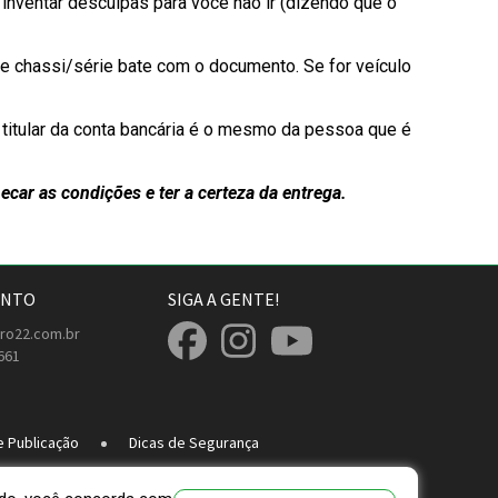
inventar desculpas para você não ir (dizendo que o
de chassi/série bate com o documento. Se for veículo
titular da conta bancária é o mesmo da pessoa que é
car as condições e ter a certeza da entrega.
ENTO
SIGA A GENTE!
ro22.com.br
661
e Publicação
Dicas de Segurança
om.br