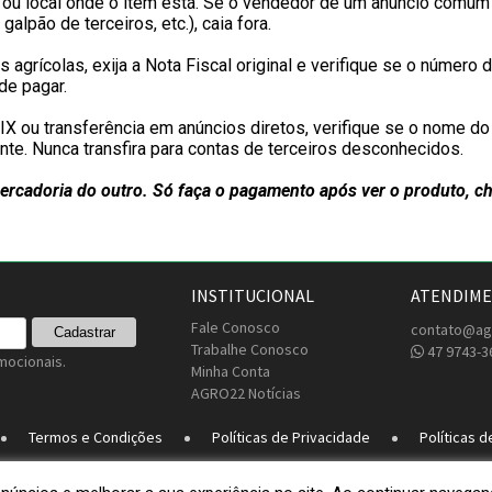
 ou local onde o item está. Se o vendedor de um anúncio comum 
lpão de terceiros, etc.), caia fora.
grícolas, exija a Nota Fiscal original e verifique se o número 
 de pagar.
 ou transferência em anúncios diretos, verifique se o nome do 
. Nunca transfira para contas de terceiros desconhecidos.
rcadoria do outro. Só faça o pagamento após ver o produto, che
INSTITUCIONAL
ATENDIM
Fale Conosco
contato@ag
Trabalhe Conosco
47 9743-3
mocionais.
Minha Conta
AGRO22 Notícias
Termos e Condições
Políticas de Privacidade
Políticas d
22 - CNPJ: 37.845.516/0001-47 Localidade: Rio do Sul - SC © 2026 - agro22.c