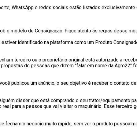
porte, WhatsApp e redes sociais estão listados exclusivamente
ob o modelo de Consignação. Fique atento às regras desse mod
 estiver identificado na plataforma como um Produto Consignado,
nhum terceiro ou o proprietário original está autorizado a receb
e propostas de pessoas que dizem "falar em nome da Agro22" for
ocê publicou um anúncio, o seu objetivo é receber o contato d
alguém disser que está comprando o seu trator/equipamento par
o real para a pessoa que vai visitar o maquinário. Esse terceiro 
 fecham o negócio muito rápido, sem ver o produto pessoalmen