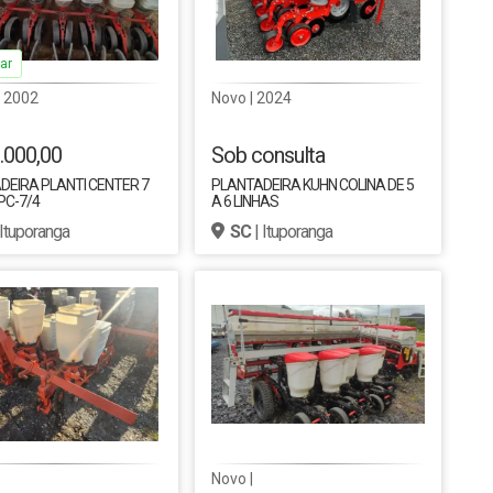
ar
| 2002
Novo | 2024
.000,00
Sob consulta
DEIRA PLANTI CENTER 7
PLANTADEIRA KUHN COLINA DE 5
PC-7/4
A 6 LINHAS
 Ituporanga
SC
| Ituporanga
Novo |