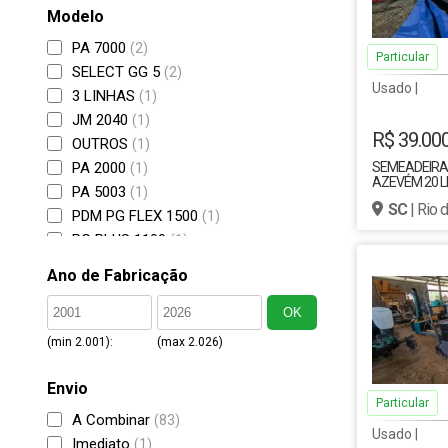
Modelo
PA 7000
(2)
Particular
SELECT GG 5
(2)
Usado |
3 LINHAS
(1)
JM 2040
(1)
R$ 39.00
OUTROS
(1)
PA 2000
SEMEADEIRA 
(1)
AZEVÉM 20 L
PA 5003
(1)
REFORMADA
SC
| Rio 
PDM PG FLEX 1500
(1)
PG PLUS 1100
(1)
PG PLUS 700
(1)
Ano de Fabricação
SEED-MAX PC 2136
(1)
OK
(min 2.001):
(max 2.026)
Envio
Particular
A Combinar
(83)
Usado |
Imediato
(1)