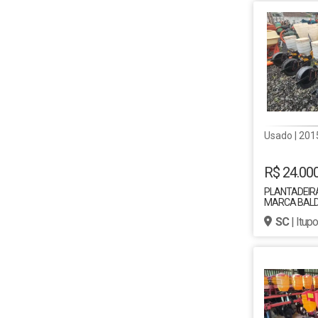
Usado | 201
R$ 24.00
PLANTADEIR
MARCA BALD
LINHAS ANO 
SC
| Itup
REVISADA