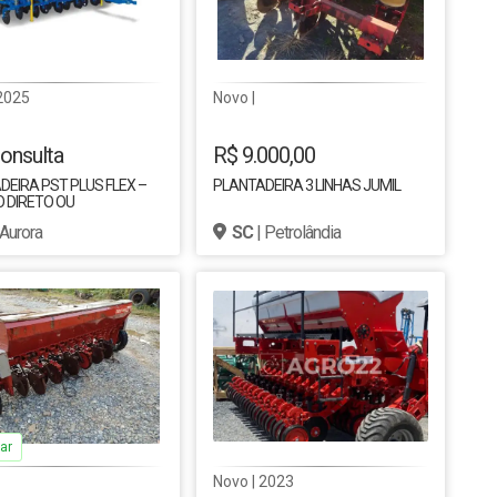
2025
Novo |
onsulta
R$ 9.000,00
EIRA PST PLUS FLEX –
PLANTADEIRA 3 LINHAS JUMIL
O DIRETO OU
CIONAL - TATU
 Aurora
SC
| Petrolândia
ESAN
ar
Novo | 2023