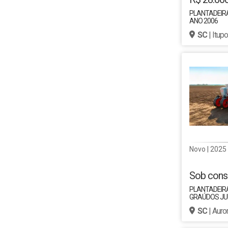
PLANTADEIRA
ANO 2006
SC
| Itup
Novo | 2025
Sob cons
PLANTADEIR
GRAÚDOS JUM
SC
| Auro