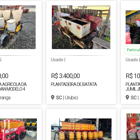
Particul
5
Usado |
Usado 
0,00
R$ 3.400,00
R$ 10
A AGRÍCOLA DA
PLANTADEIRA DE BATATA
PLANTA
AN MODELO 4
JUMIL 
2015 TODA
oranga
SC
| Urubici
SC
|