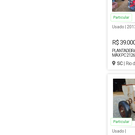
Particular
Usado | 201
R$ 39.00
PLANTADEIRA
MAX PC 2126
SC
| Rio 
Particular
Usado |