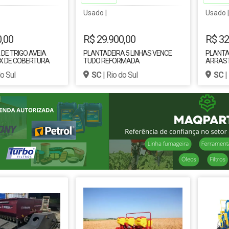
Usado |
Usado |
0,00
R$ 29.900,00
R$ 32
DE TRIGO AVEIA
PLANTADEIRA 5 LINHAS VENCE
PLANTAD
IX DE COBERTURA
TUDO REFORMADA
ARRAST
HAS
DE DISC
do Sul
SC
| Rio do Sul
SC
|