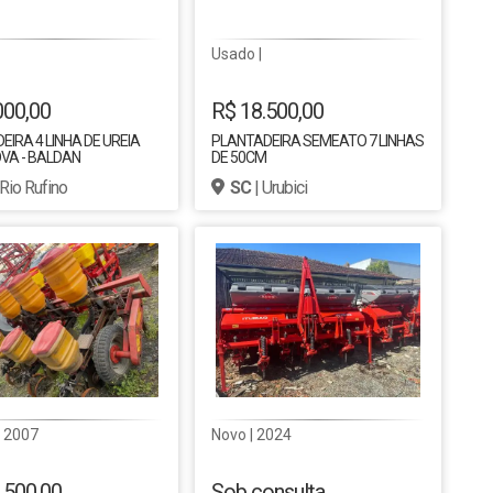
Usado |
000,00
R$ 18.500,00
IRA 4 LINHA DE UREIA
PLANTADEIRA SEMEATO 7 LINHAS
VA - BALDAN
DE 50CM
 Rio Rufino
SC
| Urubici
| 2007
Novo | 2024
.500,00
Sob consulta