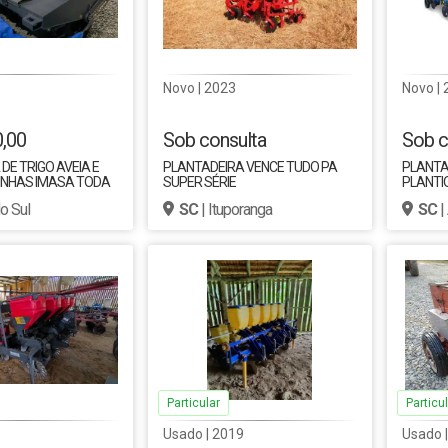
Novo | 2023
Novo | 
0,00
Sob consulta
Sob c
DE TRIGO AVEIA E
PLANTADEIRA VENCE TUDO PA
PLANTAD
INHAS IMASA TODA
SUPER SÉRIE
PLANTI
CONVEN
do Sul
SC
| Ituporanga
SC
|
MARCH
Particular
Particul
Usado | 2019
Usado |