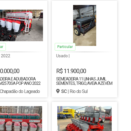
ar
Particular
| 2022
Usado |
0.000,00
R$ 11.900,00
DEIRA E ADUBADORA
SEMEADEIRA 11 LINHAS JUMIL
JM2570SA POP ANO 2022
SEMENTES, TRIGO, AVEIA AZEVÉM
E MIX DE COBERTURA
 Chapadão do Lageado
SC
| Rio do Sul