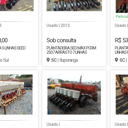
Particul
3
Usado | 2013
Usado 
0,00
Sob consulta
R$ 53
 5 LINHAS SEED
PLANTADEIRA SED MAX PCRM
PLANTA
2507 ARRASTO 7 LINHAS
LINHAS 
do Sul
SC
| Ituporanga
SC
|
Usado |
Usado |