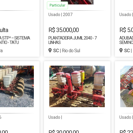
Particular
Usado | 2007
Usado |
ulta
R$ 35.000,00
R$ 5.
 STP² – SISTEMA
PLANTADEIRA JUMIL 2040 - 7
ADUBADE
TIO - TATU
LINHAS
SEMI NO
ra
SC
| Rio do Sul
SC
|
6
Usado |
Usado 
0,00
R$ 30.000,00
R$ 22