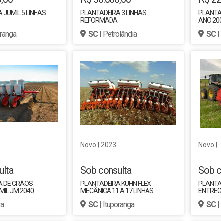
 JUMIL 5 LINHAS
PLANTADEIRA 3 LINHAS
PLANTAD
REFORMADA
ANO 20
oranga
SC
| Petrolândia
SC
|
Novo | 2023
Novo |
ulta
Sob consulta
Sob c
A DE GRÃOS
PLANTADEIRA KUHN FLEX
PLANTA
IL JM 2040
MECÂNICA 11 A 17 LINHAS
ENTRE
ra
SC
| Ituporanga
SC
|