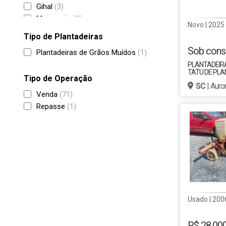
Gihal
(3)
Marcassio
(3)
Novo | 2025
Massey Ferguson
(2)
Tipo de Plantadeiras
Planti Center
(2)
Sob cons
Plantadeiras de Grãos Muídos
(1)
Imasa
(1)
PLANTADEIRA
Mahindra
(1)
TATU DE PLAN
Tipo de Operação
Metasa
(1)
MARCHESAN
SC
| Auro
Semeato
(1)
Venda
(71)
SR Planter
(1)
Repasse
(1)
Valtra
(1)
Usado | 200
R$ 28.00