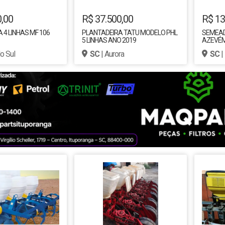
0,00
R$ 37.500,00
R$ 13
 4 LINHAS MF 106
PLANTADEIRA TATU MODELO PHL
SEMEADE
5 LINHAS ANO 2019
AZEVÉM 
do Sul
SC
| Aurora
SC
|