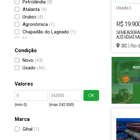
Petrolândia
(8)
Usado |
Atalanta
(4)
Urubici
(4)
R$ 19.90
Agronômica
(1)
Chapadão do Lageado
(1)
SEMEADEIRA 
AZEVÉM E M
Montenegro
(1)
JUMIL 15 LIN
SC
| Rio 
Rio Rufino
(1)
Condição
Novo
(43)
Usado
(46)
Valores
OK
(min 0)
(max 242.000)
Marca
Gihal
(1)