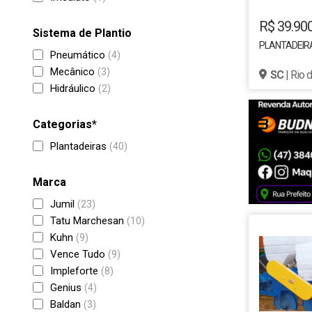
R$ 39.90
Sistema de Plantio
PLANTADEIRA
Pneumático
(4)
Mecânico
(3)
SC
| Rio 
Hidráulico
(2)
Categorias*
Plantadeiras
(40)
Marca
Jumil
(23)
Tatu Marchesan
(10)
Kuhn
(9)
Vence Tudo
(9)
Impleforte
(8)
Genius
(4)
Baldan
(3)