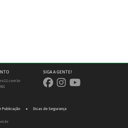
ENTO
SIGA A GENTE!
ro22.com.br
661
e Publicação
Dicas de Segurança
om.br