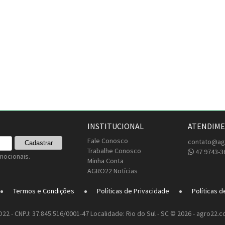
INSTITUCIONAL
ATENDIM
Fale Conosco
contato@ag
Trabalhe Conosco
47 9743-3
mocionais.
Minha Conta
AGRO22 Notícias
Termos e Condições
Políticas de Privacidade
Políticas d
22 - CNPJ: 37.845.516/0001-47 Localidade: Rio do Sul - SC © 2026 - agro22.c