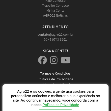
Fale Conosco
Trabalhe Conosco
Minha Conta
AGRO22 Notícias
ATENDIMENTO
contato@agro22.com.br
47 9743-3661
SIGA A GENTE!
Termos e Condições
Políticas de Privacidade
Políticas de Publicação
Dicas de Segurança
Agro22 e os cookies: a gente usa cookies para
personalizar anúncios e melhorar a sua experiência no
site. Ao continuar navegando, você concorda com a
© 2026 Direitos Reservados Agro22
nossa
Política de Privacidade
.
AGRO22 - CNPJ: 37.845.516/0001-47 Localidade: Rio do Sul - SC © 2026 -
agro22.com.br