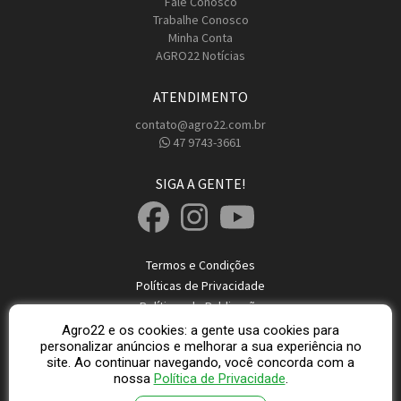
Fale Conosco
Trabalhe Conosco
Minha Conta
AGRO22 Notícias
ATENDIMENTO
contato@agro22.com.br
47 9743-3661
SIGA A GENTE!
Termos e Condições
Políticas de Privacidade
Políticas de Publicação
Dicas de Segurança
Agro22 e os cookies: a gente usa cookies para
personalizar anúncios e melhorar a sua experiência no
site. Ao continuar navegando, você concorda com a
© 2026 Direitos Reservados Agro22
nossa
Política de Privacidade
.
AGRO22 - CNPJ: 37.845.516/0001-47 Localidade: Rio do Sul - SC © 2026 -
agro22.com.br