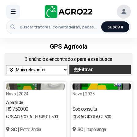
BUSCAR
GPS Agrícola
3 anúncios encontrados para essa busca
Filtrar
Novo | 2024
Novo | 2025
A partir de
R$ 7.500,00
Sob consulta
GPS AGRICOLA TERRIS GT-500
GPS AGRÍCOLA GT-500
SC
| Petrolândia
SC
| Ituporanga