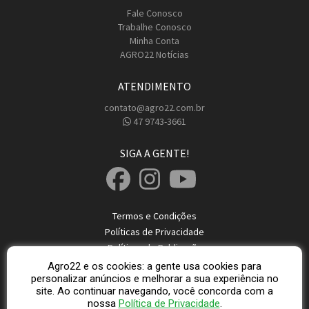
Fale Conosco
Trabalhe Conosco
Minha Conta
AGRO22 Notícias
ATENDIMENTO
contato@agro22.com.br
47 9743-3661
SIGA A GENTE!
Termos e Condições
Políticas de Privacidade
Políticas de Publicação
Dicas de Segurança
Agro22 e os cookies: a gente usa cookies para
personalizar anúncios e melhorar a sua experiência no
site. Ao continuar navegando, você concorda com a
© 2026 Direitos Reservados Agro22
nossa
Política de Privacidade
.
AGRO22 - CNPJ: 37.845.516/0001-47 Localidade: Rio do Sul - SC © 2026 -